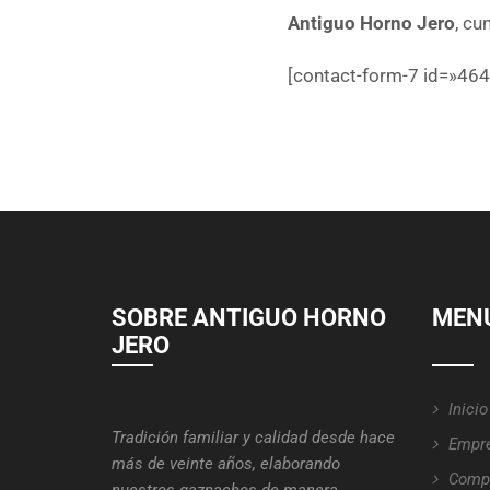
Antiguo Horno Jero
, cu
[contact-form-7 id=»4644
SOBRE ANTIGUO HORNO
MENÚ
JERO
Inicio
Tradición familiar y calidad desde hace
Empr
más de veinte años, elaborando
Compr