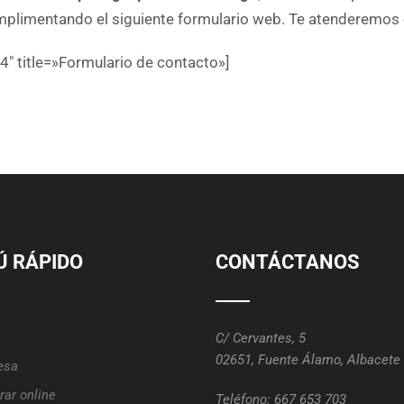
mplimentando el siguiente formulario web. Te atenderemos
″ title=»Formulario de contacto»]
 RÁPIDO
CONTÁCTANOS
C/ Cervantes, 5
02651, Fuente Álamo, Albacete
esa
ar online
Teléfono:
667 653 703